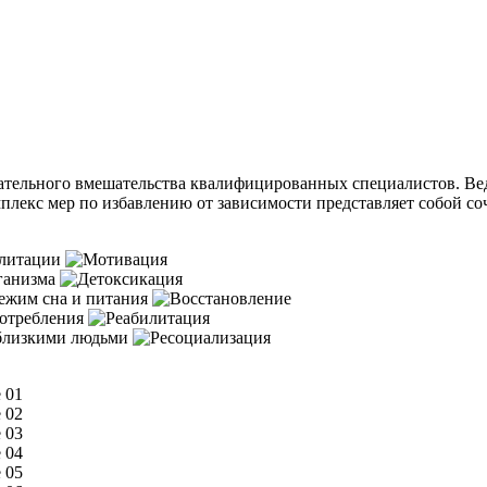
язательного вмешательства квалифицированных специалистов. В
омплекс мер по избавлению от зависимости представляет собой 
илитации
рганизма
режим сна и питания
потребления
 близкими людьми